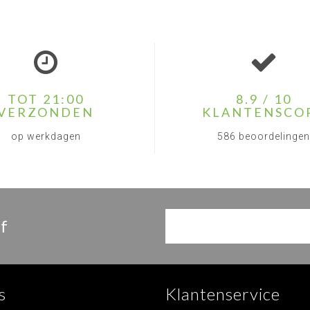
TOT 21:00
8.9 / 10
VERZONDEN
KLANTENSCO
op werkdagen
586 beoordelingen
f
s
Klantenservice