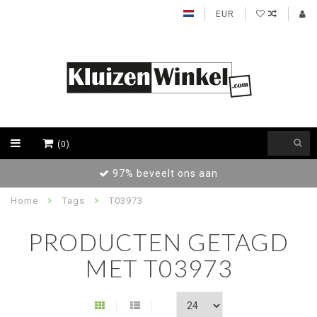
EUR
(0)
97% beveelt ons aan
Home
Tags
T03973
PRODUCTEN GETAGD
MET T03973