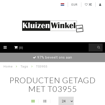
EUR
(0)
97% beveelt ons aan
Home
Tags
T03955
PRODUCTEN GETAGD
MET T03955