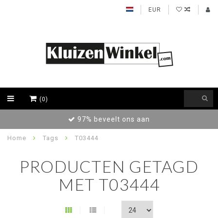
EUR
(0)
t ons aan
Achteraf betalen / Fac
Home
Tags
T03444
PRODUCTEN GETAGD
MET T03444