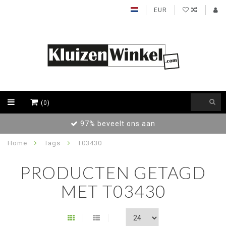
EUR
(0)
97% beveelt ons aan
Home
Tags
T03430
PRODUCTEN GETAGD
MET T03430