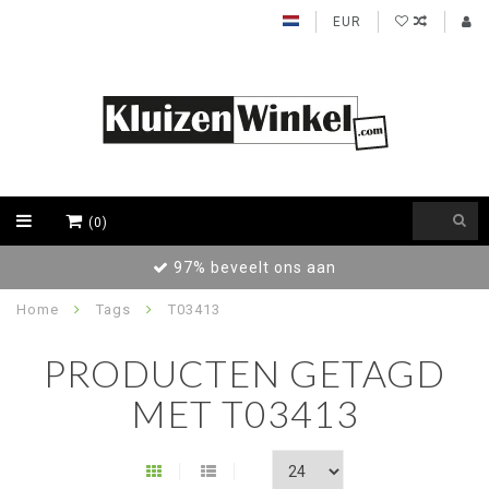
EUR
(0)
97% beveelt ons aan
Home
Tags
T03413
PRODUCTEN GETAGD
MET T03413