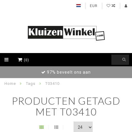
EUR
(0)
97% beveelt ons aan
Home
Tags
T03410
PRODUCTEN GETAGD
MET T03410