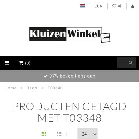
EUR
(0)
97% beveelt ons aan
Home
Tags
T03348
PRODUCTEN GETAGD
MET T03348