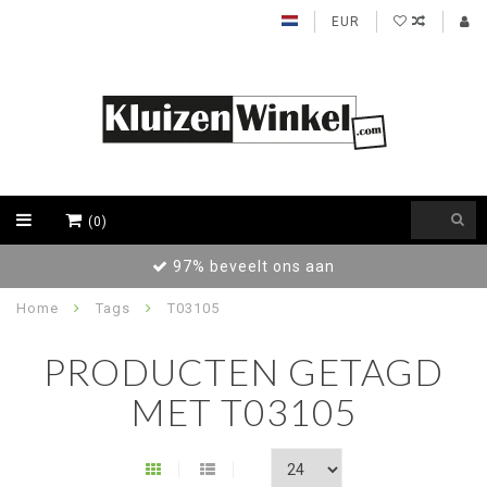
EUR
(0)
aan
Achteraf betalen / Factuur l
Home
Tags
T03105
PRODUCTEN GETAGD
MET T03105