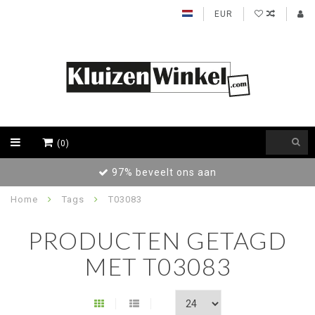
EUR
(0)
97% beveelt ons aan
Home
Tags
T03083
PRODUCTEN GETAGD
MET T03083