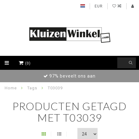
EUR
(0)
97% beveelt ons aan
Home
Tags
T03039
PRODUCTEN GETAGD
MET T03039