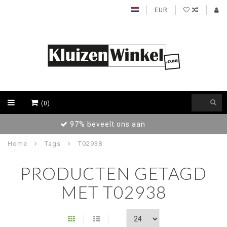
EUR
(0)
Achteraf betalen / Factuur levering
Home
Tags
T02938
PRODUCTEN GETAGD
MET T02938