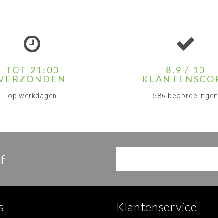
TOT 21:00
8.9 / 10
VERZONDEN
KLANTENSCO
op werkdagen
586 beoordelingen
f
s
Klantenservice