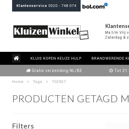
Klantenservice
0320 - 748 074
Klantens
Ma t/m Vrij 
Zaterdag & z
KLUIS KOPEN KEUZE HULP
BRANDWERENDE K
Gratis verzending NL/BE
Tot 21
Home
Tags
T02927
PRODUCTEN GETAGD M
Filters