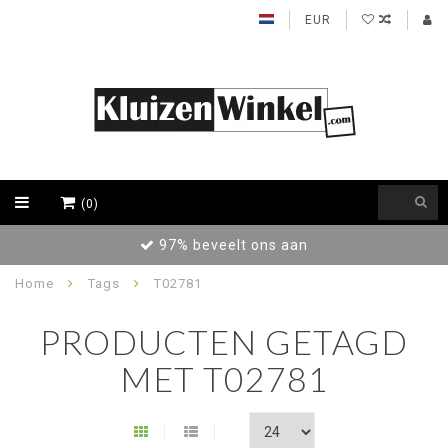
EUR
(0)
97% beveelt ons aan
Home
Tags
T02781
PRODUCTEN GETAGD
MET T02781