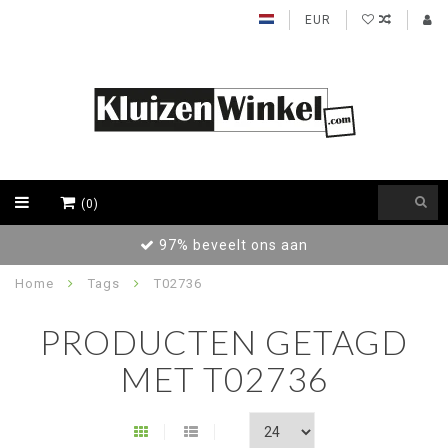
EUR
(0)
97% beveelt ons aan
Home
Tags
T02736
PRODUCTEN GETAGD
MET T02736