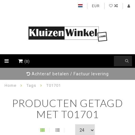
EUR
(0)
Achteraf betalen / Factuur levering
Home
Tags
T01701
PRODUCTEN GETAGD
MET T01701