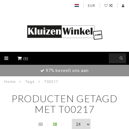
EUR
(0)
Achteraf betalen / Factuur levering
Home
Tags
T00217
PRODUCTEN GETAGD
MET T00217