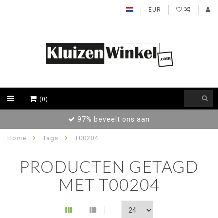
EUR
(0)
97% beveelt ons aan
Home
Tags
T00204
PRODUCTEN GETAGD
MET T00204