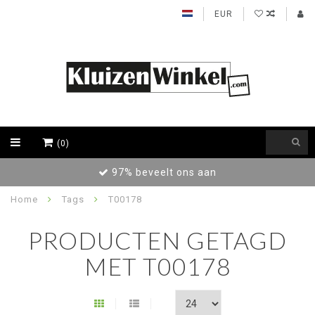
EUR
(0)
97% beveelt ons aan
Home
Tags
T00178
PRODUCTEN GETAGD
MET T00178