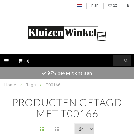
EUR
(0)
97% beveelt ons aan
Home
Tags
T00166
PRODUCTEN GETAGD
MET T00166