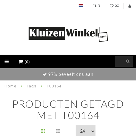
EUR
(0)
97% beveelt ons aan
Home
Tags
T00164
PRODUCTEN GETAGD
MET T00164