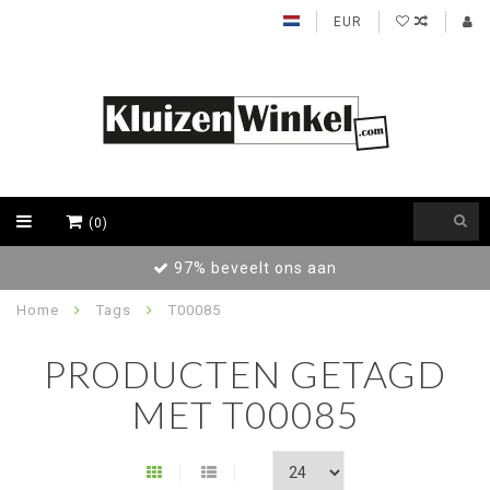
EUR
(0)
97% beveelt ons aan
Home
Tags
T00085
PRODUCTEN GETAGD
MET T00085