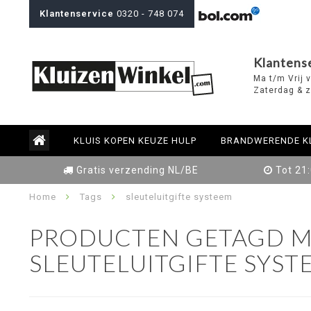
Klantenservice
0320 - 748 074
Klantens
Ma t/m Vrij 
Zaterdag & z
KLUIS KOPEN KEUZE HULP
BRANDWERENDE K
Gratis verzending NL/BE
Tot 21
Home
Tags
sleuteluitgifte systeem
PRODUCTEN GETAGD M
SLEUTELUITGIFTE SYST