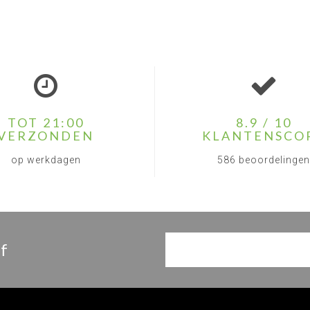
TOT 21:00
8.9 / 10
VERZONDEN
KLANTENSCO
op werkdagen
586 beoordelingen
f