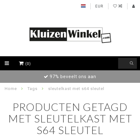
EUR
(0)
97% beveelt ons aan
Home
Tags
sleutelkast met s64 sleutel
PRODUCTEN GETAGD
MET SLEUTELKAST MET
S64 SLEUTEL