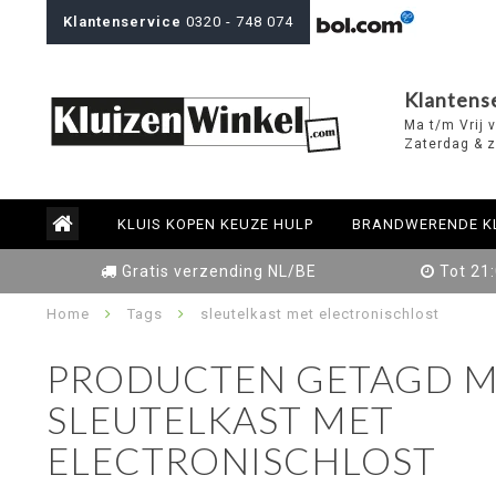
Klantenservice
0320 - 748 074
Klantens
Ma t/m Vrij 
Zaterdag & z
KLUIS KOPEN KEUZE HULP
BRANDWERENDE K
Gratis verzending NL/BE
Tot 21
Home
Tags
sleutelkast met electronischlost
PRODUCTEN GETAGD M
SLEUTELKAST MET
ELECTRONISCHLOST