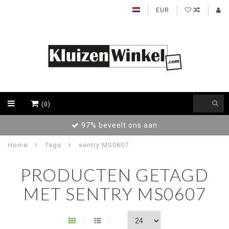
EUR
(0)
t ons aan
Achteraf betalen / Fac
Home
Tags
sentry MS0607
PRODUCTEN GETAGD
MET SENTRY MS0607