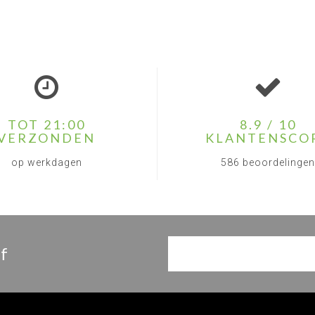
TOT 21:00
8.9 / 10
VERZONDEN
KLANTENSCO
op werkdagen
586 beoordelingen
f