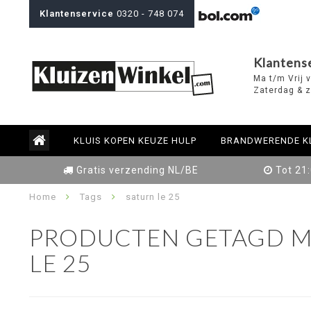
Klantenservice
0320 - 748 074
Klantens
Ma t/m Vrij 
Zaterdag & z
KLUIS KOPEN KEUZE HULP
BRANDWERENDE K
Gratis verzending NL/BE
Tot 21
Home
Tags
saturn le 25
PRODUCTEN GETAGD M
LE 25