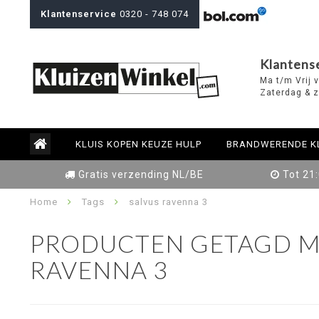
Klantenservice
0320 - 748 074
Klantens
Ma t/m Vrij 
Zaterdag & z
KLUIS KOPEN KEUZE HULP
BRANDWERENDE K
Gratis verzending NL/BE
Tot 21
Home
Tags
salvus ravenna 3
PRODUCTEN GETAGD M
RAVENNA 3