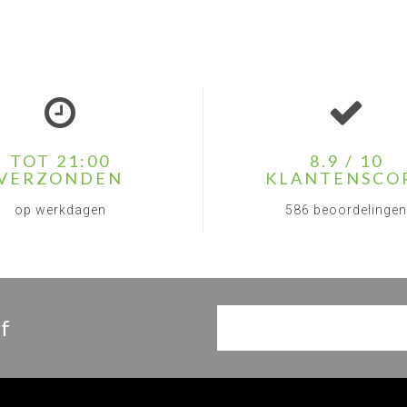
TOT 21:00
8.9 / 10
VERZONDEN
KLANTENSCO
op werkdagen
586 beoordelingen
f