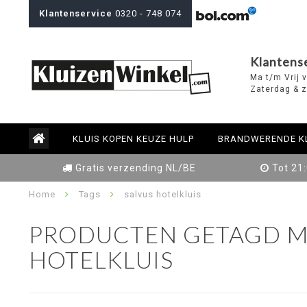
Klantenservice
0320 - 748 074
Klantens
Ma t/m Vrij 
Zaterdag & z
KLUIS KOPEN KEUZE HULP
BRANDWERENDE K
Gratis verzending NL/BE
Tot 21
Home
Tags
salvus hotelkluis
PRODUCTEN GETAGD M
HOTELKLUIS