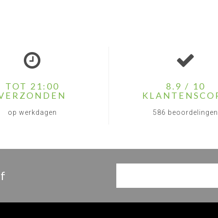
TOT 21:00
8.9 / 10
VERZONDEN
KLANTENSCO
op werkdagen
586 beoordelingen
f