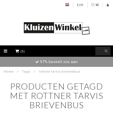
EUR
(0)
 beveelt ons aan
Achteraf betale
Home
Tags
rottner tarvis brievenbus
PRODUCTEN GETAGD
MET ROTTNER TARVIS
BRIEVENBUS