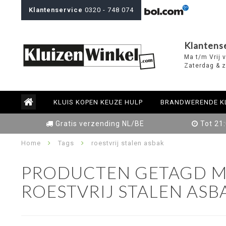
Klantenservice
0320 - 748 074
Klantens
Ma t/m Vrij 
Zaterdag & z
KLUIS KOPEN KEUZE HULP
BRANDWERENDE K
Gratis verzending NL/BE
Tot 21
Home
Tags
roestvrij stalen asbak
PRODUCTEN GETAGD M
ROESTVRIJ STALEN ASB