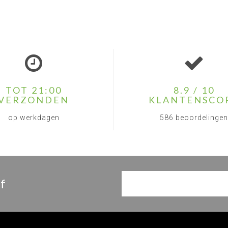
TOT 21:00
8.9 / 10
VERZONDEN
KLANTENSCO
op werkdagen
586 beoordelingen
f