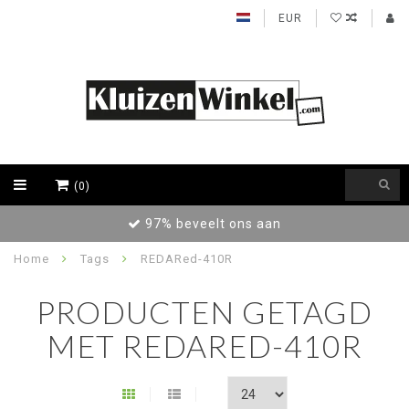
EUR
(0)
Achteraf betalen / Factuur levering
Home
Tags
REDARed-410R
PRODUCTEN GETAGD
MET REDARED-410R