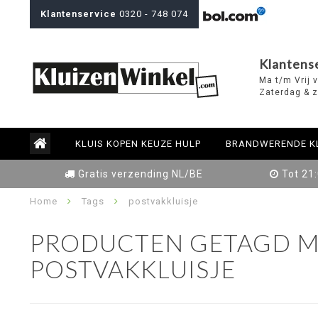
Klantenservice
0320 - 748 074
Klantens
Ma t/m Vrij 
Zaterdag & z
KLUIS KOPEN KEUZE HULP
BRANDWERENDE K
Gratis verzending NL/BE
Tot 21
Home
Tags
postvakkluisje
PRODUCTEN GETAGD M
POSTVAKKLUISJE