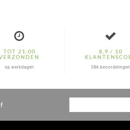
TOT 21:00
8.9 / 10
VERZONDEN
KLANTENSCO
op werkdagen
586 beoordelingen
f