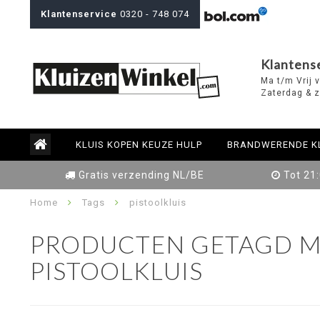
Klantenservice
0320 - 748 074
Klantens
Ma t/m Vrij 
Zaterdag & z
KLUIS KOPEN KEUZE HULP
BRANDWERENDE K
Gratis verzending NL/BE
Tot 21
Home
Tags
pistoolkluis
PRODUCTEN GETAGD M
PISTOOLKLUIS