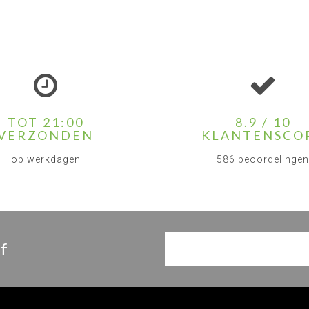
TOT 21:00
8.9 / 10
VERZONDEN
KLANTENSCO
op werkdagen
586 beoordelingen
f