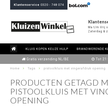
Klantenservice
0320 - 748 074
Klantens
Ma t/m Vrij 
Zaterdag & z
KLUIS KOPEN KEUZE HULP
BRANDWERENDE K
Gratis verzending NL/BE
Tot 21
Home
Tags
pistoolkluis met vingerafdruk opening
PRODUCTEN GETAGD M
PISTOOLKLUIS MET VI
OPENING