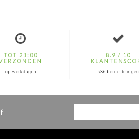
TOT 21:00
8.9 / 10
VERZONDEN
KLANTENSCO
op werkdagen
586 beoordelingen
f