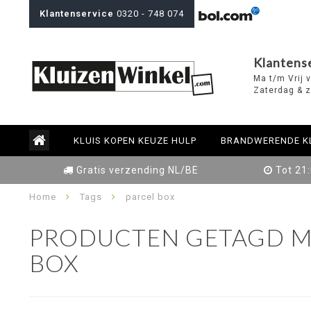
Klantenservice
0320 - 748 074
Klantens
Ma t/m Vrij 
Zaterdag & z
KLUIS KOPEN KEUZE HULP
BRANDWERENDE K
Gratis verzending NL/BE
Tot 21
Home
Tags
parcel box
PRODUCTEN GETAGD M
BOX