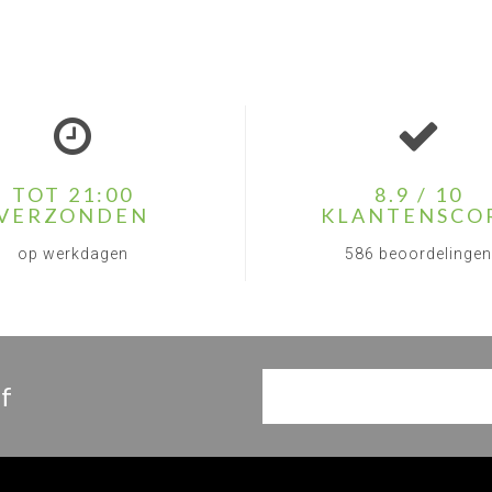
TOT 21:00
8.9 / 10
VERZONDEN
KLANTENSCO
op werkdagen
586 beoordelingen
f