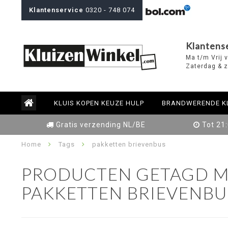
Klantenservice
0320 - 748 074
Klantens
Ma t/m Vrij 
Zaterdag & z
KLUIS KOPEN KEUZE HULP
BRANDWERENDE K
Gratis verzending NL/BE
Tot 21
Home
Tags
pakketten brievenbus
PRODUCTEN GETAGD M
PAKKETTEN BRIEVENBU