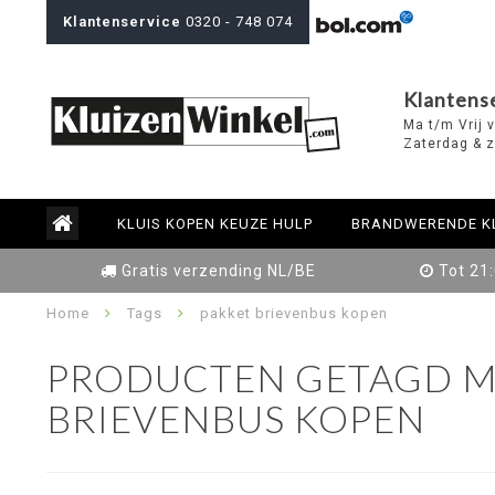
Klantenservice
0320 - 748 074
Klantens
Ma t/m Vrij 
Zaterdag & z
KLUIS KOPEN KEUZE HULP
BRANDWERENDE K
Gratis verzending NL/BE
Tot 21
Home
Tags
pakket brievenbus kopen
PRODUCTEN GETAGD M
BRIEVENBUS KOPEN