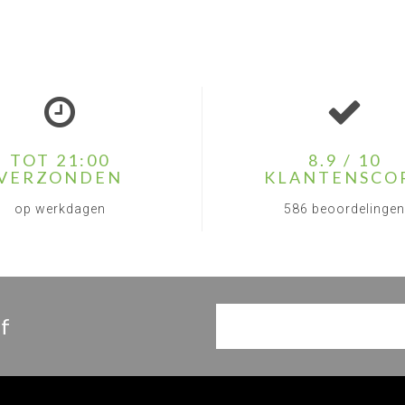
TOT 21:00
8.9 / 10
VERZONDEN
KLANTENSCO
op werkdagen
586 beoordelingen
f