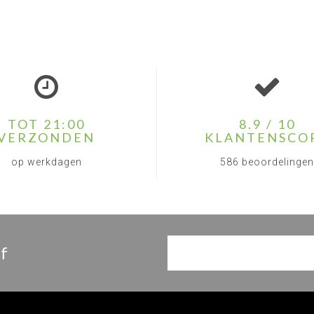
TOT 21:00
8.9 / 10
VERZONDEN
KLANTENSCO
op werkdagen
586 beoordelingen
f