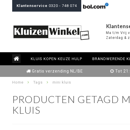
Klantenservice
0320 - 748 074
Klantens
Ma t/m Vrij 
Zaterdag & z
KLUIS KOPEN KEUZE HULP
BRANDWERENDE K
Gratis verzending NL/BE
Tot 21
Home
Tags
mini kluis
PRODUCTEN GETAGD M
KLUIS