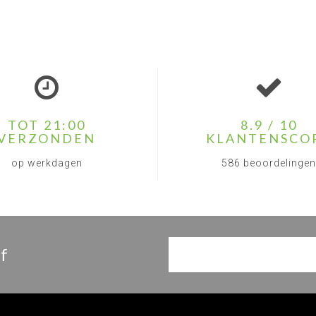
TOT 21:00
8.9 / 10
VERZONDEN
KLANTENSCO
op werkdagen
586 beoordelingen
f