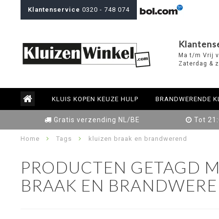
Klantenservice
0320 - 748 074
Klantens
Ma t/m Vrij 
Zaterdag & z
KLUIS KOPEN KEUZE HULP
BRANDWERENDE K
Gratis verzending NL/BE
Tot 21
Home
Tags
kluizen braak en brandwerend
PRODUCTEN GETAGD M
BRAAK EN BRANDWER