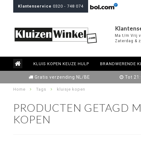
Klantenservice
0320 - 748 074
Klantens
Ma t/m Vrij 
Zaterdag & z
KLUIS KOPEN KEUZE HULP
BRANDWERENDE K
Gratis verzending NL/BE
Tot 21
Home
Tags
kluisje kopen
PRODUCTEN GETAGD ME
KOPEN