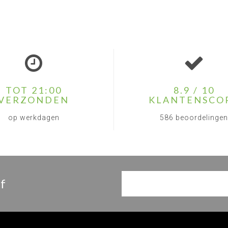
TOT 21:00
8.9 / 10
VERZONDEN
KLANTENSCO
op werkdagen
586 beoordelingen
f