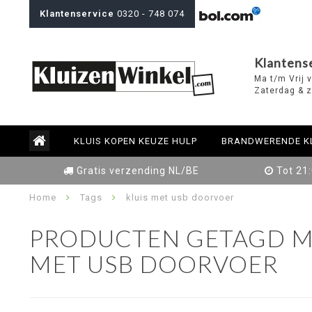
Klantenservice
0320 - 748 074
Klantens
Ma t/m Vrij 
Zaterdag & z
KLUIS KOPEN KEUZE HULP
BRANDWERENDE K
Gratis verzending NL/BE
Tot 21
Home
Tags
kluis met usb doorvoer
PRODUCTEN GETAGD M
MET USB DOORVOER