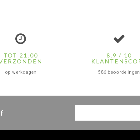
TOT 21:00
8.9 / 10
VERZONDEN
KLANTENSCO
op werkdagen
586 beoordelingen
f