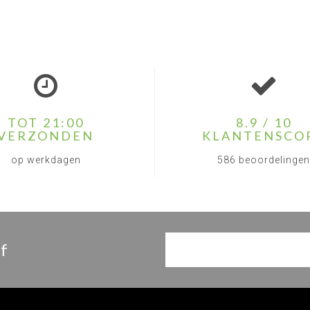
TOT 21:00
8.9 / 10
VERZONDEN
KLANTENSCO
op werkdagen
586 beoordelingen
f