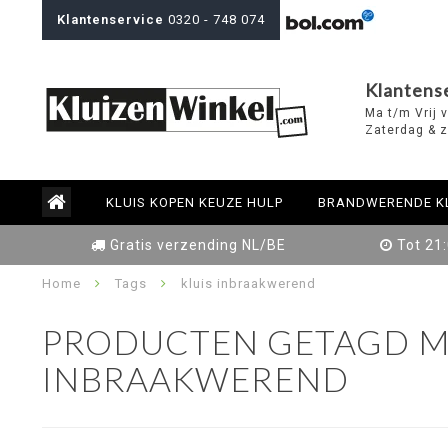
Klantenservice
0320 - 748 074
Klantens
Ma t/m Vrij 
Zaterdag & z
KLUIS KOPEN KEUZE HULP
BRANDWERENDE K
Gratis verzending NL/BE
Tot 21
Home
Tags
kluis inbraakwerend
PRODUCTEN GETAGD M
INBRAAKWEREND