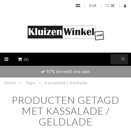
EUR
(0)
 beveelt ons aan
Achteraf betale
Home
Tags
Kassalade / Geldlade
PRODUCTEN GETAGD
MET KASSALADE /
GELDLADE