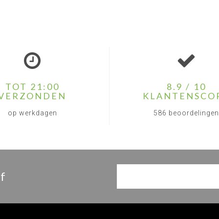
TOT 21:00
8.9 / 10
VERZONDEN
KLANTENSCO
op werkdagen
586 beoordelingen
f