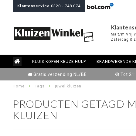
Klantenservice
0320 - 748 074
Klantens
Ma t/m Vrij 
Zaterdag & z
KLUIS KOPEN KEUZE HULP
BRANDWERENDE K
Gratis verzending NL/BE
Tot 21
Home
Tags
juwel kluizen
PRODUCTEN GETAGD M
KLUIZEN