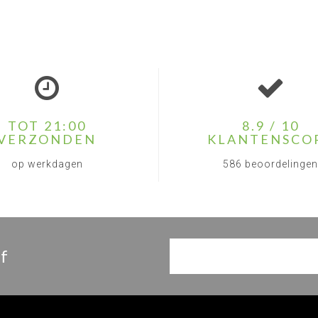
TOT 21:00
8.9 / 10
VERZONDEN
KLANTENSCO
op werkdagen
586 beoordelingen
f