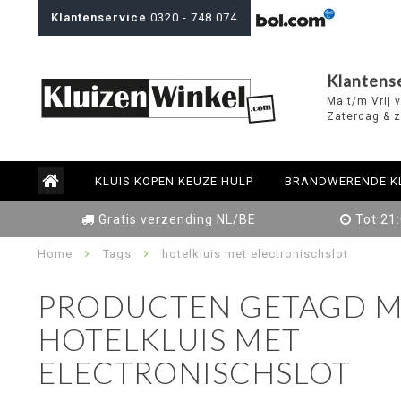
Klantenservice
0320 - 748 074
Klantens
Ma t/m Vrij 
Zaterdag & z
KLUIS KOPEN KEUZE HULP
BRANDWERENDE K
Gratis verzending NL/BE
Tot 21
Home
Tags
hotelkluis met electronischslot
PRODUCTEN GETAGD M
HOTELKLUIS MET
ELECTRONISCHSLOT