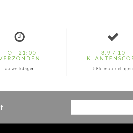
TOT 21:00
8.9 / 10
VERZONDEN
KLANTENSCO
op werkdagen
586 beoordelingen
f