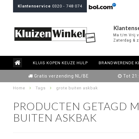
Klantenservice
0320 - 748 074
Klantens
Ma t/m Vrij 
Zaterdag & z
KLUIS KOPEN KEUZE HULP
BRANDWERENDE K
Gratis verzending NL/BE
Tot 21
Home
Tags
grote buiten askbak
PRODUCTEN GETAGD M
BUITEN ASKBAK