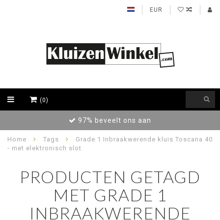
EUR
(0)
97% beveelt ons aan
Home
Tags
Grade 1 Inbraakwerende kluis Toscana 40
- met elektronisch slot
PRODUCTEN GETAGD
MET GRADE 1
INBRAAKWERENDE