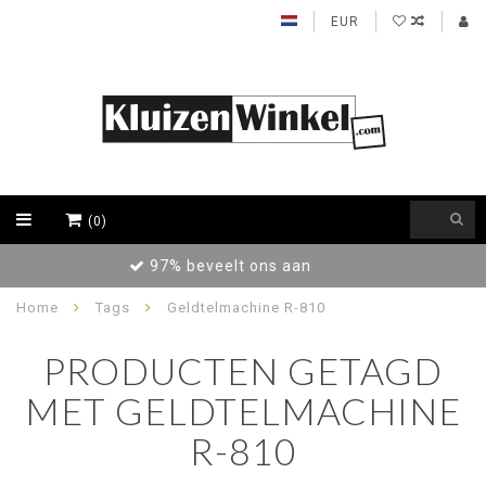
EUR
(0)
Achteraf betalen / Factuur levering
Home
Tags
Geldtelmachine R-810
PRODUCTEN GETAGD
MET GELDTELMACHINE
R-810